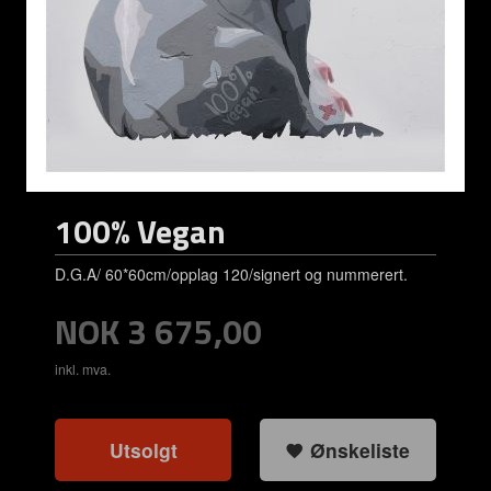
100% Vegan
D.G.A/ 60*60cm/opplag 120/signert og nummerert.
Pris
NOK
3 675,00
inkl. mva.
Utsolgt
Ønskeliste