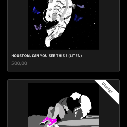
HOUSTON, CAN YOU SEE THIS ? (LITEN)
inkl.
Pris
500,00
mva.
Utsolgt