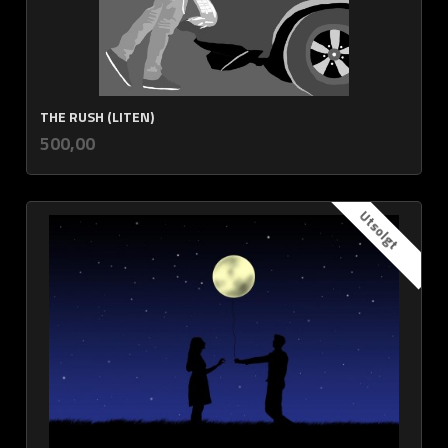
THE RUSH (LITEN)
inkl.
Pris
500,00
mva.
Utsolgt