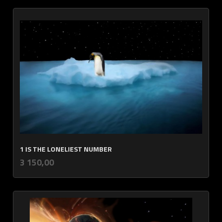
1 IS THE LONELIEST NUMBER
inkl.
Pris
3 150,00
mva.