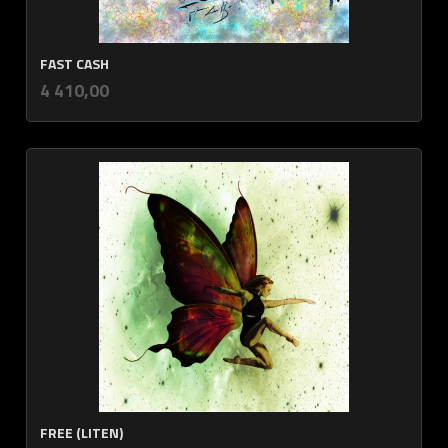
FAST CASH
inkl.
Pris
4 410,00
mva.
FREE (LITEN)