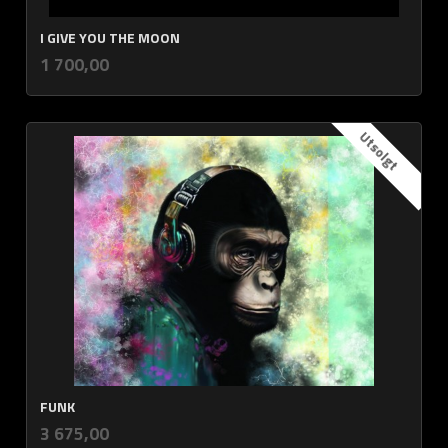
I GIVE YOU THE MOON
inkl.
Pris
1 700,00
mva.
Utsolgt
FUNK
inkl.
Pris
3 675,00
mva.