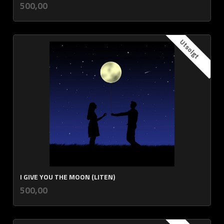
inkl.
Pris
500,00
mva.
Utsolgt
I GIVE YOU THE MOON (LITEN)
inkl.
Pris
500,00
mva.