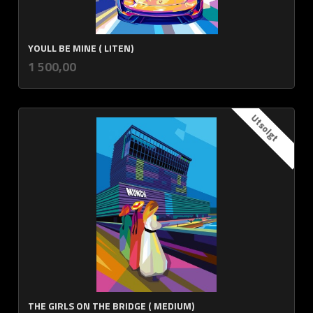
YOULL BE MINE ( LITEN)
inkl.
Pris
1 500,00
mva.
Utsolgt
THE GIRLS ON THE BRIDGE ( MEDIUM)