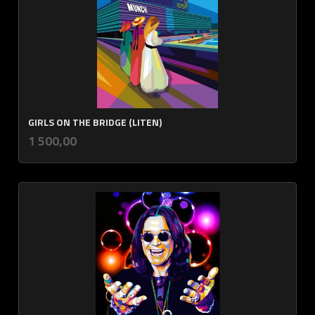
GIRLS ON THE BRIDGE (LITEN)
inkl.
Pris
1 500,00
mva.