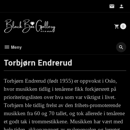
Gå
til
innholdet
0
Meny
Torbjørn Endrerud
Torbjørn
Endrerud
(født 1955)
er oppvokst i Oslo,
hvor musikken tidlig i tenårene fikk forkjørsrett på
prioriteringslisten over hva som var viktigst i livet.
Torbjørn ble tidlig frelst av den frihets-promoterende
musikken fra 60 og 70 tallet, og tok allerede i tenårene
et godt tak i trommestikkene.
Musikken har vært med
hele tiden,
akkopangnert
av
malepenselen
og lerretet,