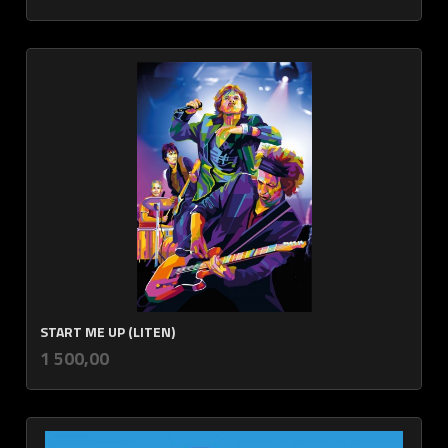
START ME UP (LITEN)
inkl.
Pris
1 500,00
mva.