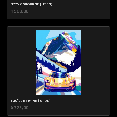
OZZY OSBOURNE (LITEN)
inkl.
Pris
1 500,00
mva.
YOU`LL BE MINE ( STOR)
inkl.
Pris
4 725,00
mva.