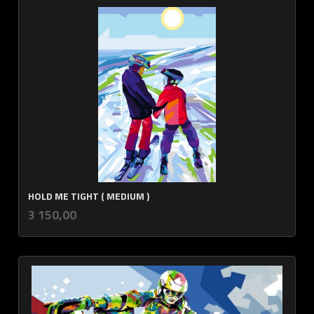
HOLD ME TIGHT ( MEDIUM )
inkl.
Pris
3 150,00
mva.