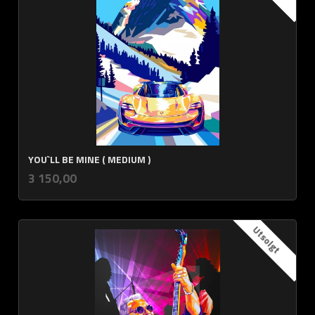
YOU`LL BE MINE ( MEDIUM )
inkl.
Pris
3 150,00
mva.
Utsolgt