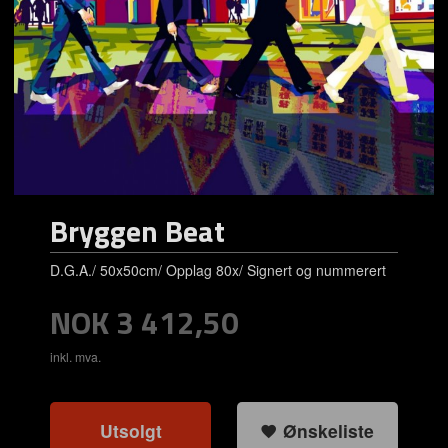
Bryggen Beat
D.G.A./ 50x50cm/ Opplag 80x/ Signert og nummerert
Pris
NOK
3 412,50
inkl. mva.
Utsolgt
Ønskeliste