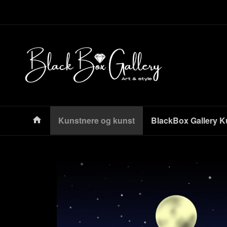
Gå
Lukk
til
innholdet
Produkter
Kunstnere og kunst
BlackBox Gallery K