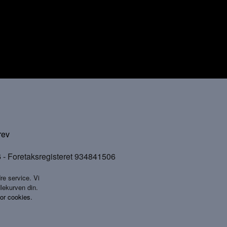
rev
6
- Foretaksregisteret 934841506
re service. Vi
dlekurven din.
for cookies.