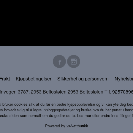
Frakt
Kjøpsbetingelser
Sikkerhet og personvern
Nyhetsb
en 3787, 2953 Beitostølen 2953 Beitostølen Tlf.
9257089
k bruker cookies slik at du får en bedre kjøpsopplevelse og vi kan yte deg bed
s hovedsaklig til å lagre innloggingsdetaljer og huske hva du har puttet i han
 bruke siden som normalt om du godtar dette.
Les mer
eller
endre innstillinger 
Powered by
24Nettbutikk