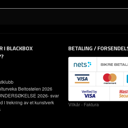
R I BLACKBOX
BETALING / FORSENDEL
??
tklubb
lturveka Beitostølen 2026
NDERSØKELSE 2026- svar
d i trekning av et kunstverk
Vilkår - Faktura
s