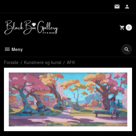
Gå
til
innholdet
0
Meny
Forside
Kunstnere og kunst
AFK