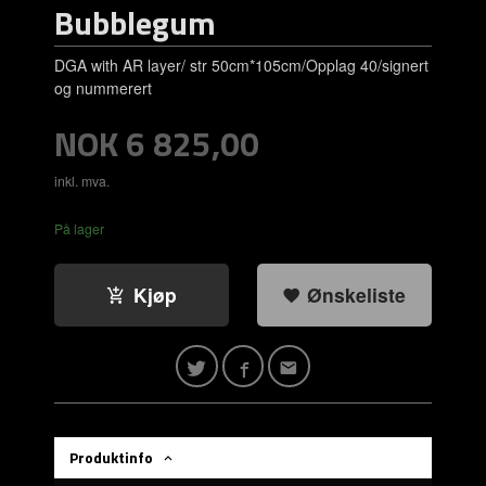
Bubblegum
DGA with AR layer/ str 50cm*105cm/Opplag 40/signert
og nummerert
Pris
NOK
6 825,00
inkl. mva.
På lager
Kjøp
Ønskeliste
Produktinfo