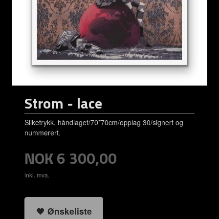
Strom - lace
Silketrykk, håndlaget/70*70cm/opplag 30/signert og
nummerert.
Pris
NOK
6 300,00
inkl. mva.
Ønskeliste