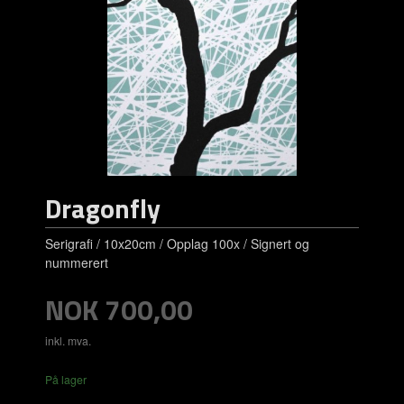
Dragonfly
Serigrafi / 10x20cm / Opplag 100x / Signert og
nummerert
Pris
NOK
700,00
inkl. mva.
På lager