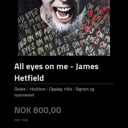
All eyes on me - James
Hetfield
Giclèe / 16x20cm / Opplag 100x / Signert og
nummerert
Pris
NOK
800,00
inkl. mva.