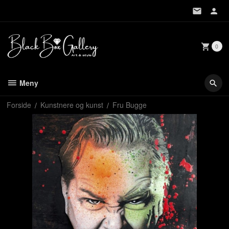
Gå
til
innholdet
0
Meny
Forside
Kunstnere og kunst
Fru Bugge