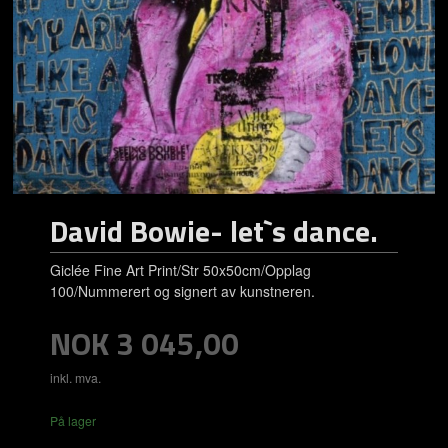
David Bowie- let`s dance.
Giclée Fine Art Print/Str 50x50cm/Opplag
100/Nummerert og signert av kunstneren.
Pris
NOK
3 045,00
inkl. mva.
På lager