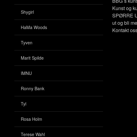
BBG`s kuns
Kunst og ku
Shygirl
SPØRRE U
ut og bli me
HaMa Woods
Kontakt os
Tyven
Marit Spilde
IMNU
Ronny Bank
Tyl
Rosa Holm
Terese Wahl