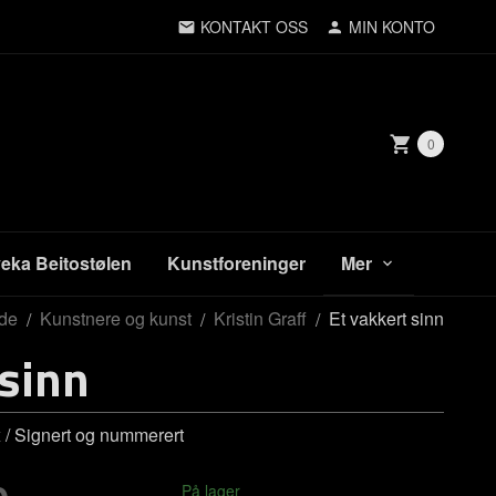
KONTAKT OSS
MIN KONTO
0
veka Beitostølen
Kunstforeninger
Mer
ide
Kunstnere og kunst
Kristin Graff
Et vakkert sinn
 sinn
 / Signert og nummerert
På lager