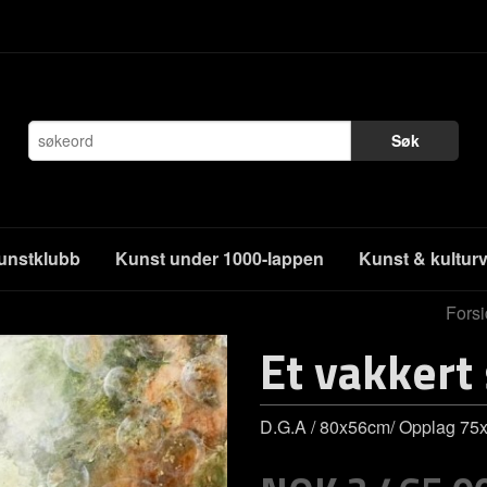
Søk
unstklubb
Kunst under 1000-lappen
Kunst & kultur
Fors
Et vakkert
D.G.A / 80x56cm/ Opplag 75x