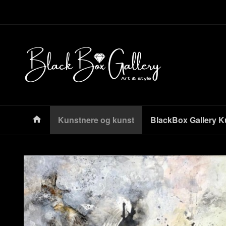
Gå
Lukk
til
innholdet
Produkter
Kunstnere og kunst
BlackBox Gallery K