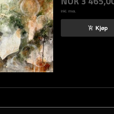
Pris
NOK
3 465,0
inkl. mva.
Kjøp