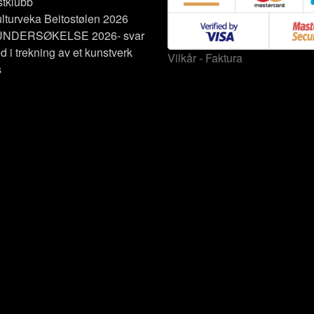
tklubb
lturveka Beitostølen 2026
NDERSØKELSE 2026- svar
d i trekning av et kunstverk
Vilkår - Faktura
s