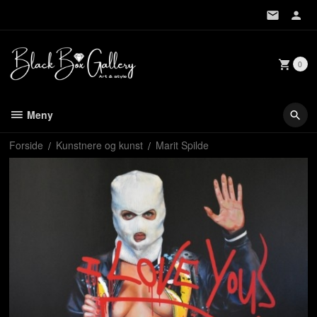
Gå
til
innholdet
0
Meny
Forside
Kunstnere og kunst
Marit Spilde