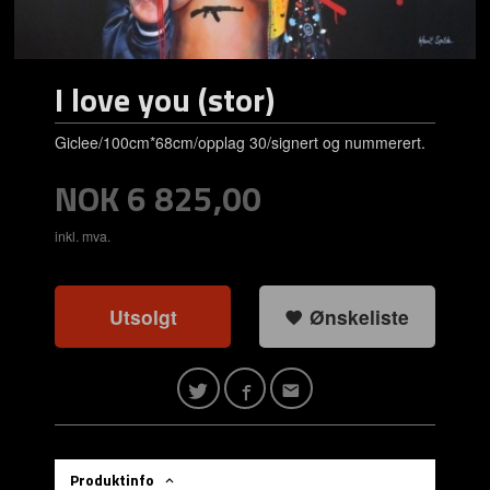
I love you (stor)
Giclee/100cm*68cm/opplag 30/signert og nummerert.
Pris
NOK
6 825,00
inkl. mva.
Utsolgt
Ønskeliste
Produktinfo