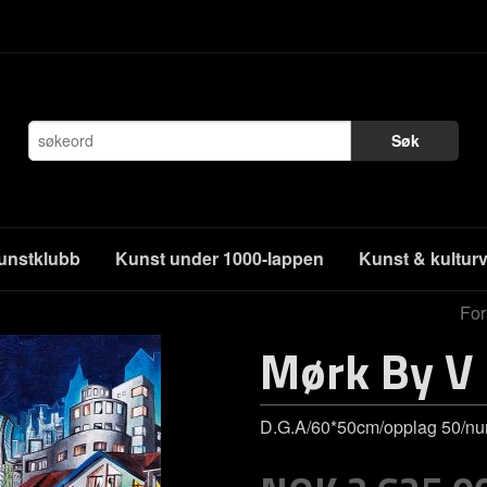
Søk
unstklubb
Kunst under 1000-lappen
Kunst & kultur
For
Mørk By V
D.G.A/60*50cm/opplag 50/num