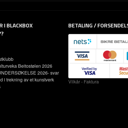
R I BLACKBOX
BETALING / FORSENDEL
??
tklubb
lturveka Beitostølen 2026
NDERSØKELSE 2026- svar
d i trekning av et kunstverk
Vilkår - Faktura
s