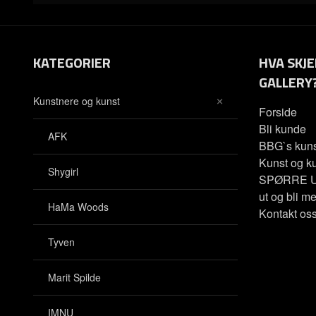
KATEGORIER
HVA SKJE
GALLERY
Kunstnere og kunst
Forside
Bli kunde
AFK
BBG`s kuns
Kunst og ku
Shygirl
SPØRRE U
ut og bli me
HaMa Woods
Kontakt os
Tyven
Marit Spilde
IMNU