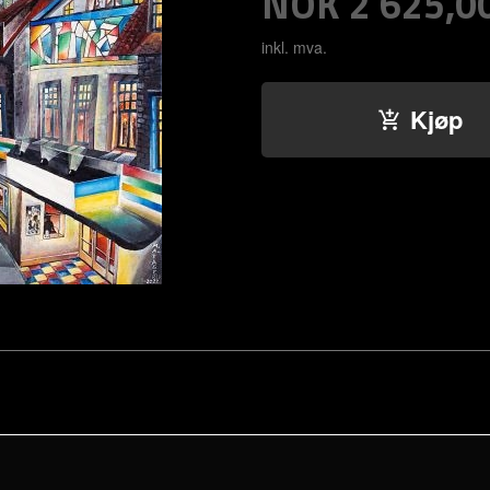
Pris
NOK
2 625,0
inkl. mva.
Kjøp