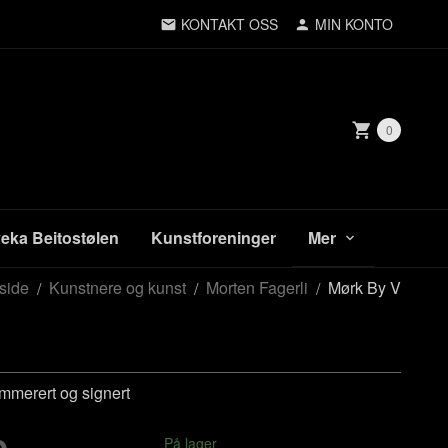
KONTAKT OSS
MIN KONTO
0
veka Beitostølen
Kunstforeninger
Mer
side
Kunstnere og kunst
Morten Fagerli
Mørk By V
merert og signert
På lager