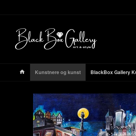
Gå
Lukk
til
innholdet
Produkter
Kunstnere og kunst
BlackBox Gallery K