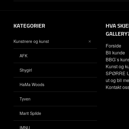
KATEGORIER
HVA SKJE
GALLERY
Kunstnere og kunst
Forside
Bli kunde
AFK
BBG`s kuns
Kunst og ku
Shygirl
SPØRRE U
ut og bli me
HaMa Woods
Kontakt os
Tyven
Marit Spilde
IMNU