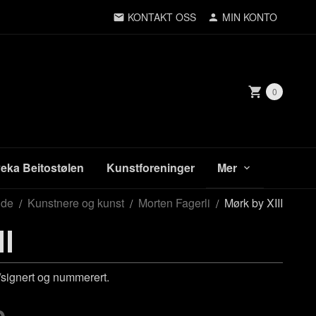
KONTAKT OSS
MIN KONTO
0
veka Beitostølen
Kunstforeninger
Mer
ide
Kunstnere og kunst
Morten Fagerli
Mørk by XIII
II
signert og nummerert.