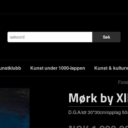
Søk
unstklubb
Kunst under 1000-lappen
Kunst & kultur
Fors
Mørk by XI
D.G.A/str 30*30cm/opplag 50/