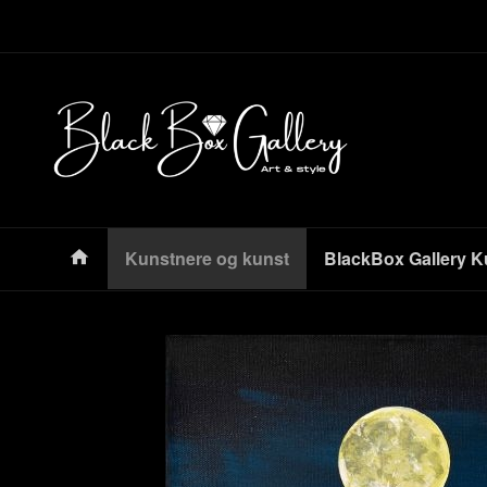
Gå
Lukk
til
innholdet
Produkter
Kunstnere og kunst
BlackBox Gallery K