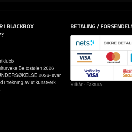
R I BLACKBOX
BETALING / FORSENDEL
??
tklubb
lturveka Beitostølen 2026
NDERSØKELSE 2026- svar
d i trekning av et kunstverk
Vilkår - Faktura
s