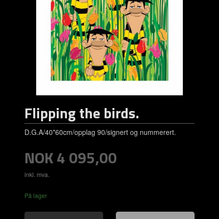
Flipping the birds.
D.G.A/40*60cm/opplag 90/signert og nummerert.
Pris
NOK
4 095,00
inkl. mva.
På lager