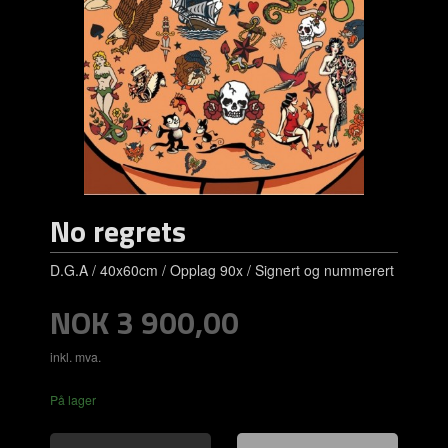
No regrets
D.G.A / 40x60cm / Opplag 90x / Signert og nummerert
Pris
NOK
3 900,00
inkl. mva.
På lager