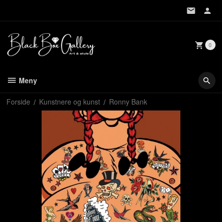
Gå
til
innholdet
0
Meny
Forside
Kunstnere og kunst
Ronny Bank