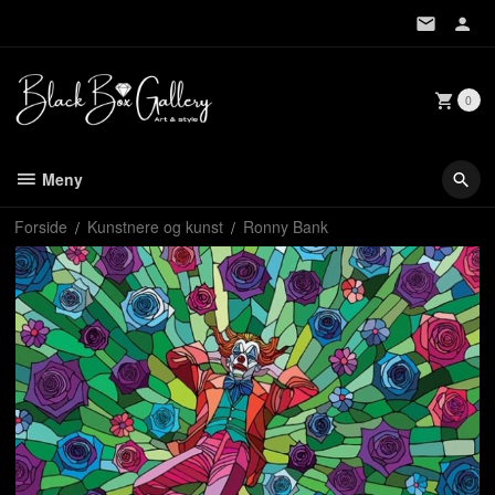
Gå
til
innholdet
0
Meny
Forside
Kunstnere og kunst
Ronny Bank