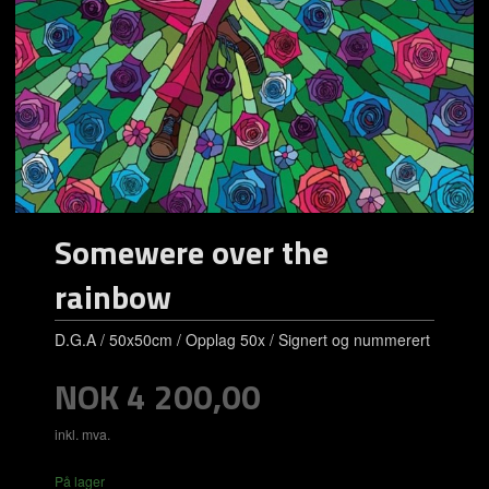
Somewere over the
rainbow
D.G.A / 50x50cm / Opplag 50x / Signert og nummerert
Pris
NOK
4 200,00
inkl. mva.
På lager