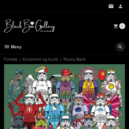
Gå
til
innholdet
0
Meny
Forside
Kunstnere og kunst
Ronny Bank