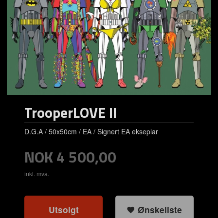
TrooperLOVE II
D.G.A / 50x50cm / EA / Signert EA ekseplar
Pris
NOK
4 500,00
inkl. mva.
Utsolgt
Ønskeliste