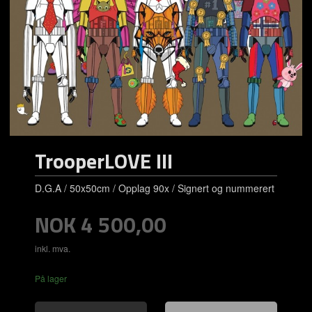
TrooperLOVE III
D.G.A / 50x50cm / Opplag 90x / Signert og nummerert
Pris
NOK
4 500,00
inkl. mva.
På lager