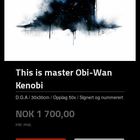
This is master Obi-Wan
Kenobi
D.G.A / 30x30cm / Opplag 50x / Signert og nummerert
Pris
NOK
1 700,00
inkl. mva.