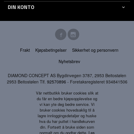
DIN KONTO
Frakt
Kjøpsbetingelser
Sikkerhet og personvern
Nyhetsbrev
DIAMOND CONCEPT AS Bygdinvegen 3787, 2953 Beitostølen
2953 Beitostølen Tlf.
92570896
- Foretaksregisteret 934841506
Vår nettbutikk bruker cookies slik at
du får en bedre kjøpsopplevelse og
vi kan yte deg bedre service. Vi
bruker cookies hovedsaklig til å
lagre innloggingsdetaljer og huske
hva du har puttet i handlekurven
din. Fortsett å bruke siden som
normalt om du godtar dette.
Les