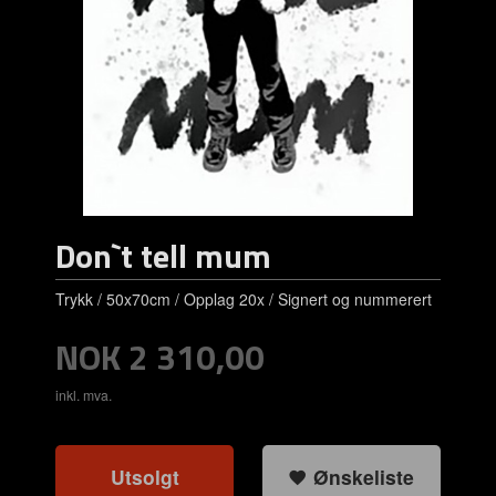
Don`t tell mum
Trykk / 50x70cm / Opplag 20x / Signert og nummerert
Pris
NOK
2 310,00
inkl. mva.
Utsolgt
Ønskeliste