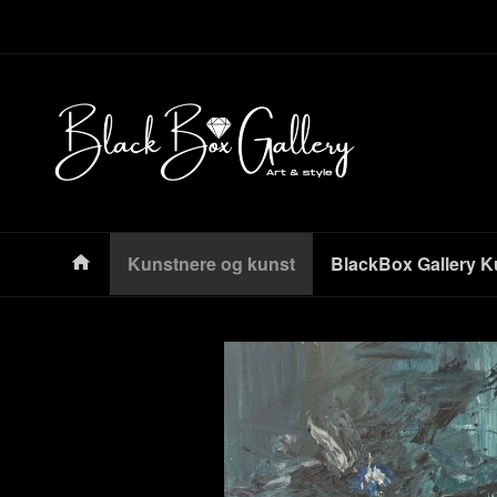
Gå
Lukk
til
innholdet
Produkter
Kunstnere og kunst
BlackBox Gallery K