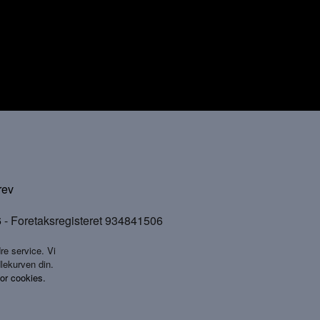
rev
6
- Foretaksregisteret 934841506
re service. Vi
dlekurven din.
for cookies.