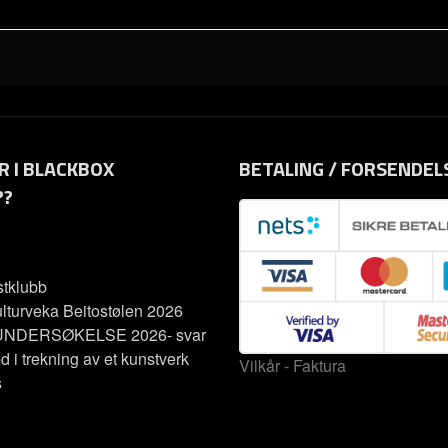
R I BLACKBOX
BETALING / FORSENDEL
??
tklubb
lturveka Beitostølen 2026
NDERSØKELSE 2026- svar
d i trekning av et kunstverk
Vilkår - Faktura
s