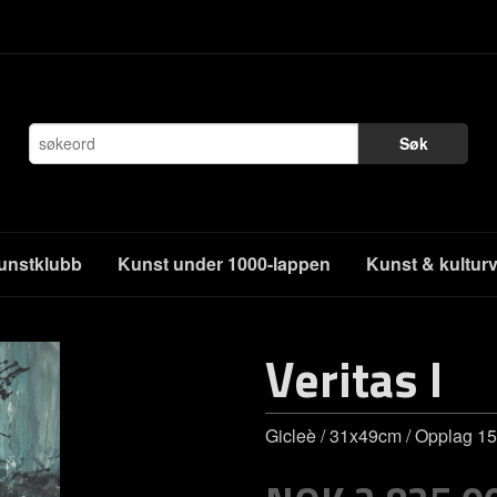
Søk
unstklubb
Kunst under 1000-lappen
Kunst & kultur
Veritas I
Gicleè / 31x49cm / Opplag 15