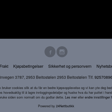
Frakt
Kjøpsbetingelser
Sikkerhet og personvern
Nyhetsb
en 3787, 2953 Beitostølen 2953 Beitostølen Tlf.
9257089
k bruker cookies slik at du får en bedre kjøpsopplevelse og vi kan yte deg bed
s hovedsaklig til å lagre innloggingsdetaljer og huske hva du har puttet i han
 bruke siden som normalt om du godtar dette.
Les mer
eller
endre innstillinger 
Powered by
24Nettbutikk