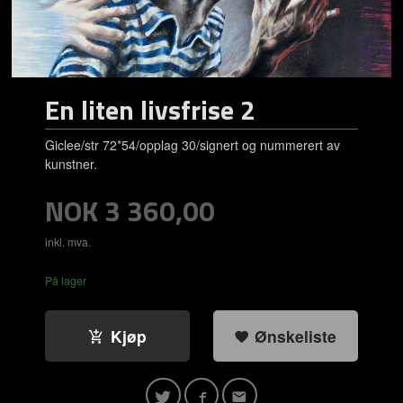
En liten livsfrise 2
Giclee/str 72*54/opplag 30/signert og nummerert av
kunstner.
Pris
NOK
3 360,00
inkl. mva.
På lager
Kjøp
Ønskeliste