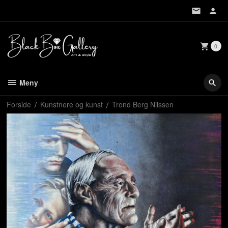
Gå
til
innholdet
0
Meny
Forside
Kunstnere og kunst
Trond Berg Nilssen